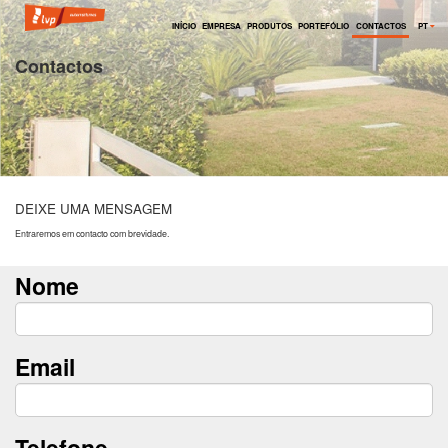
INÍCIO
EMPRESA
PRODUTOS
PORTEFÓLIO
CONTACTOS
PT
Contactos
DEIXE UMA MENSAGEM
Entraremos em contacto com brevidade.
Nome
Email
Telefone