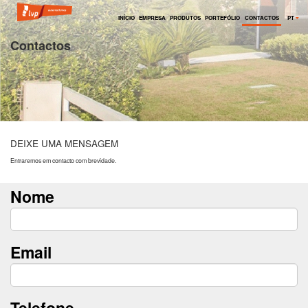
INÍCIO
EMPRESA
PRODUTOS
PORTEFÓLIO
CONTACTOS
PT
Contactos
DEIXE UMA MENSAGEM
Entraremos em contacto com brevidade.
Nome
Email
Telefone